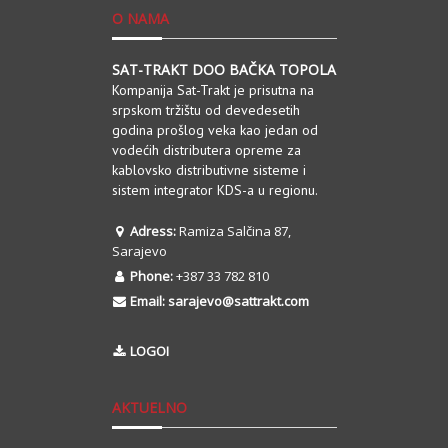
O NAMA
SAT-TRAKT DOO BAČKA TOPOLA
Kompanija Sat-Trakt je prisutna na
srpskom tržištu od devedesetih
godina prošlog veka kao jedan od
vodećih distributera opreme za
kablovsko distributivne sisteme i
sistem integrator KDS-a u regionu.
Adress:
Ramiza Salčina 87,
Sarajevo
Phone:
+387 33 782 810
Email:
sarajevo@sattrakt.com
LOGOI
AKTUELNO