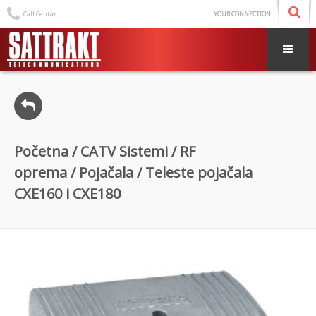
Call Centar
YOUR CONNECTION
Početna
/
CATV Sistemi
/
RF
oprema
/
Pojačala
/ Teleste pojačala
CXE160 i CXE180