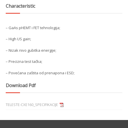
Characteristic
– GaAs pHEMT i FET tehnologija;
– High US gain;
– Nizak nivo gubitka energije;
– Precizna test tačka;
– Povećana zaštita od prenapona i ESD;
Download Pdf
TELESTE-CXE160_SPECIFIKACIJE