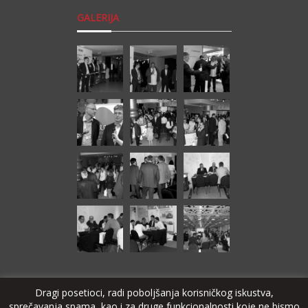
GALERIJA
Dragi posetioci, radi poboljšanja korisničkog iskustva,
sprečavanja spama, kao i za druge funkcionalnosti koje ne bismo