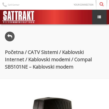
Call Centar
YOUR CONNECTION
Početna
/
CATV Sistemi
/
Kablovski
Internet
/
Kablovski modemi
/ Compal
SB5101NE – Kablovski modem