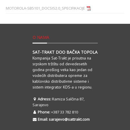
MOTOROLA-SB5101_DOCSIS2.0_SPECIFIKACIJE
O NAMA
SAT-TRAKT DOO BAČKA TOPOLA
Kompanija Sat-Trakt je prisutna na
srpskom tržištu od devedesetih
godina prošlog veka kao jedan od
vodećih distributera opreme za
kablovsko distributivne sisteme i
sistem integrator KDS-a u regionu.
Adress:
Ramiza Salčina 87,
Sarajevo
Phone:
+387 33 782 810
Email:
sarajevo@sattrakt.com