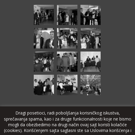
Dragi posetioci, radi poboljšanja korisničkog iskustva,
sprečavanja spama, kao i za druge funkcionalnosti koje ne bismo
© Copyright 2024 SAT-TRAKT DOO Bačka Topola
mogli da obezbedimo na drugi način ovaj sajt koristi kolačiće
(cookies). Korišćenjem sajta saglasni ste sa Uslovima korišćenja i
stcable.tv
alarmsystems.rs
echolite.com