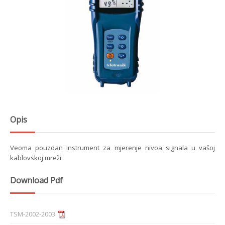
Opis
Veoma pouzdan instrument za mjerenje nivoa signala u vašoj
kablovskoj mreži.
Download Pdf
TSM-2002-2003