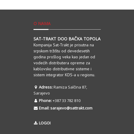
O NAMA
SAT-TRAKT DOO BAČKA TOPOLA
Kompanija Sat-Trakt je prisutna na
srpskom tržištu od devedesetih
godina prošlog veka kao jedan od
vodećih distributera opreme za
kablovsko distributivne sisteme i
sistem integrator KDS-a u regionu.
Adress:
Ramiza Salčina 87,
Sarajevo
Phone:
+387 33 782 810
Email:
sarajevo@sattrakt.com
LOGOI