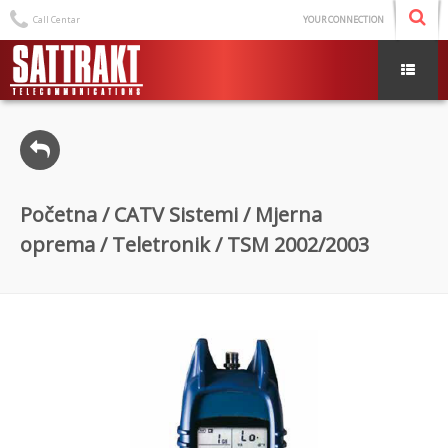
Call Centar
YOUR CONNECTION
Početna
/
CATV Sistemi
/
Mjerna
oprema
/
Teletronik
/ TSM 2002/2003