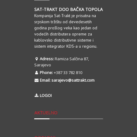
SAT-TRAKT DOO BAČKA TOPOLA
Kompanija Sat-Trakt je prisutna na
srpskom tržištu od devedesetih
godina prošlog veka kao jedan od
vodećih distributera opreme za
kablovsko distributivne sisteme i
sistem integrator KDS-a u regionu.
Adress:
Ramiza Salčina 87,
Sarajevo
Phone:
+387 33 782 810
Email:
sarajevo@sattrakt.com
LOGOI
AKTUELNO